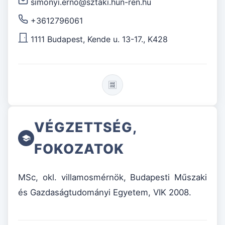
simonyi.erno@sztaki.hun-ren.hu
+3612796061
1111 Budapest, Kende u. 13-17., K428
VÉGZETTSÉG,
FOKOZATOK
MSc, okl. villamosmérnök, Budapesti Műszaki
és Gazdaságtudományi Egyetem, VIK 2008.