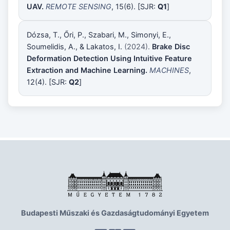
UAV.
REMOTE SENSING
,
15(6).
[SJR:
Q1
]
Dózsa, T., Őri, P., Szabari, M., Simonyi, E.,
Soumelidis, A., & Lakatos, I.
(2024).
Brake Disc
Deformation Detection Using Intuitive Feature
Extraction and Machine Learning.
MACHINES
,
12(4).
[SJR:
Q2
]
Budapesti Műszaki és Gazdaságtudományi Egyetem