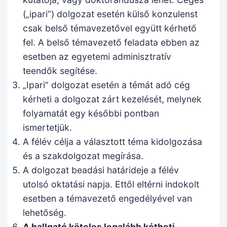
(„ipari”) dolgozat esetén külső konzulenst
csak belső témavezetővel együtt kérhető
fel. A belső témavezető feladata ebben az
esetben az egyetemi adminisztratív
teendők segítése.
„Ipari” dolgozat esetén a témát adó cég
kérheti a dolgozat zárt kezelését, melynek
folyamatát egy későbbi pontban
ismertetjük.
A félév célja a választott téma kidolgozása
és a szakdolgozat megírása.
A dolgozat beadási határideje a félév
utolsó oktatási napja. Ettől eltérni indokolt
esetben a témavezető engedélyével van
lehetőség.
A hallgató köteles legalább kétheti