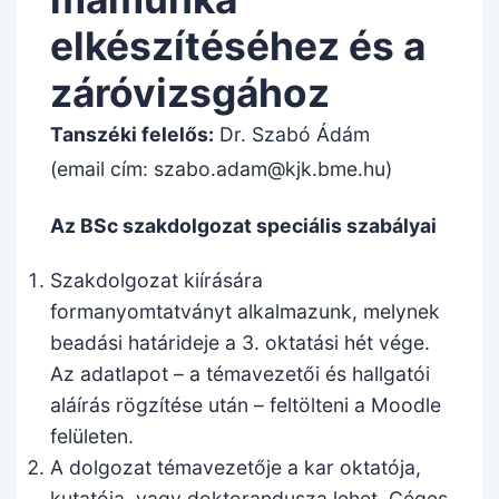
elkészítéséhez és a
záróvizsgához
Tanszéki felelős:
Dr. Szabó Ádám
(email cím: szabo.adam@kjk.bme.hu)
Az BSc szakdolgozat speciális szabályai
Szakdolgozat kiírására
formanyomtatványt alkalmazunk, melynek
beadási határideje a 3. oktatási hét vége.
Az adatlapot – a témavezetői és hallgatói
aláírás rögzítése után – feltölteni a Moodle
felületen.
A dolgozat témavezetője a kar oktatója,
kutatója, vagy doktorandusza lehet. Céges