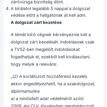
záróvizsga bizottság dönt.
A bírálatot legalább 5 nappal a dolgozat
védése előtt a hallgatónak át kell adni.
A dolgozat zárt kezelése
A témát kiíró cégnek kérvényeznie kell a
dolgozat zárt kezelését. Indoklásnak csak
a TVSZ-ben megjelölt indoklásokat
fogadhatjuk el, ezekből kell kiválasztani,
hogy melyik a releváns:
„(
2) A korlátozott hozzáférésű kezelés
akkor engedélyezhető, ha a szakdolgozat,
diplomamunka
a) a minősített adat védelméről szóló
2009. évi CLV. törvényben meghatározott