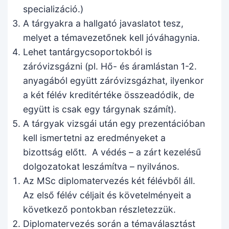
specializáció.)
A tárgyakra a hallgató javaslatot tesz,
melyet a témavezetőnek kell jóváhagynia.
Lehet tantárgycsoportokból is
záróvizsgázni (pl. Hő- és áramlástan 1-2.
anyagából együtt záróvizsgázhat, ilyenkor
a két félév kreditértéke összeadódik, de
együtt is csak egy tárgynak számít).
A tárgyak vizsgái után egy prezentációban
kell ismertetni az eredményeket a
bizottság előtt. A védés – a zárt kezelésű
dolgozatokat leszámítva – nyilvános.
Az MSc diplomatervezés két félévből áll.
Az első félév céljait és követelményeit a
következő pontokban részletezzük.
Diplomatervezés során a témaválasztást