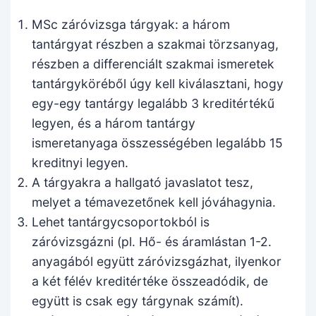
MSc záróvizsga tárgyak: a három
tantárgyat részben a szakmai törzsanyag,
részben a differenciált szakmai ismeretek
tantárgyköréből úgy kell kiválasztani, hogy
egy-egy tantárgy legalább 3 kreditértékű
legyen, és a három tantárgy
ismeretanyaga összességében legalább 15
kreditnyi legyen.
A tárgyakra a hallgató javaslatot tesz,
melyet a témavezetőnek kell jóváhagynia.
Lehet tantárgycsoportokból is
záróvizsgázni (pl. Hő- és áramlástan 1-2.
anyagából együtt záróvizsgázhat, ilyenkor
a két félév kreditértéke összeadódik, de
együtt is csak egy tárgynak számít).