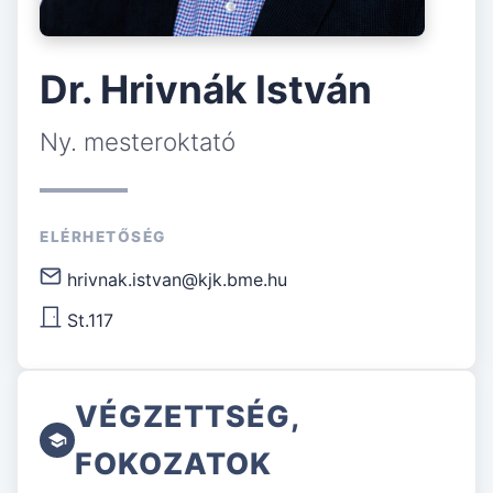
Dr. Hrivnák István
Ny. mesteroktató
ELÉRHETŐSÉG
hrivnak.istvan@kjk.bme.hu
St.117
VÉGZETTSÉG,
FOKOZATOK